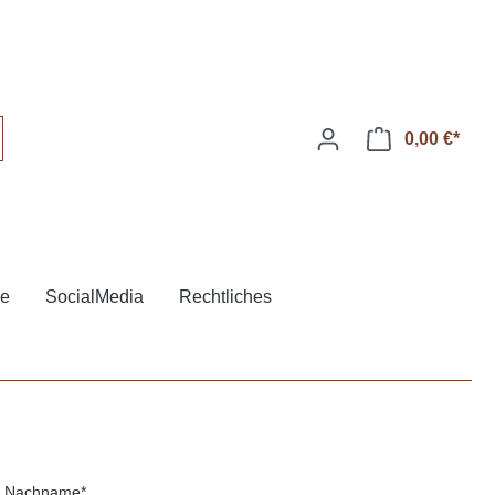
0,00 €*
ne
SocialMedia
Rechtliches
Nachname*